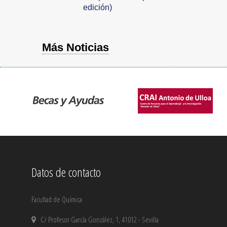
edición)
Más Noticias
Datos de contacto
Facultad de Química
C/ Profesor García González, 1, 41012 - Sevilla