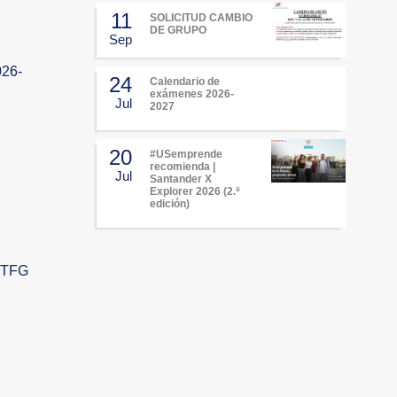
11
SOLICITUD CAMBIO
DE GRUPO
Sep
026-
24
Calendario de
exámenes 2026-
Jul
2027
20
#USemprende
recomienda |
Jul
Santander X
Explorer 2026 (2.ª
edición)
s TFG