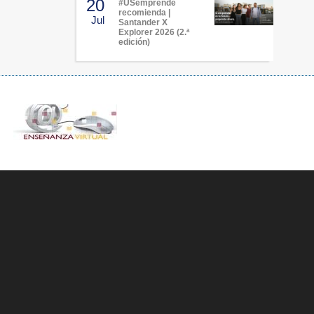
20
#USemprende
recomienda |
Jul
Santander X
Explorer 2026 (2.ª
edición)