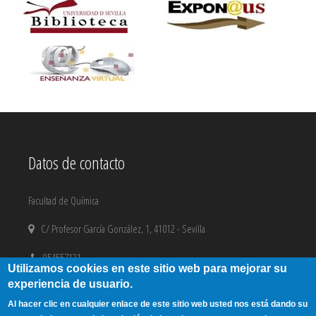
Datos de contacto
Facultad de Química
C/ Profesor García González, 1, 41012 - Sevilla
954557131
Utilizamos cookies en este sitio web para mejorar su
experiencia de usuario.
email@us.es
Al hacer clic en cualquier enlace de este sitio web usted nos está dando su
Aviso Legal
|
Copyright