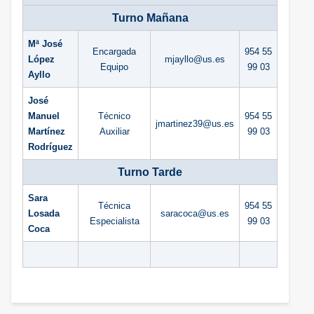
Turno Mañana
Mª José
Encargada
954 55
López
mjayllo
@us.es
Equipo
99 03
Ayllo
José
Manuel
Técnico
954 55
jmartinez39
@
us.es
Martínez
Auxiliar
99 03
Rodríguez
Turno Tarde
Sara
Técnica
954 55
Losada
saracoca
@us.es
Especialista
99 03
Coca