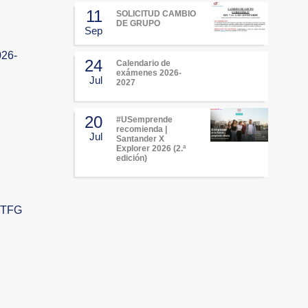
11
SOLICITUD CAMBIO
DE GRUPO
Sep
026-
24
Calendario de
exámenes 2026-
Jul
2027
20
#USemprende
recomienda |
Jul
Santander X
Explorer 2026 (2.ª
edición)
s TFG