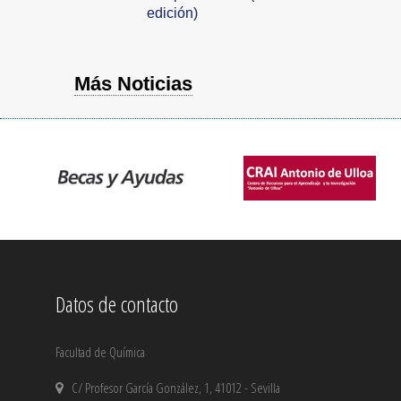
edición)
Más Noticias
Datos de contacto
Facultad de Química
C/ Profesor García González, 1, 41012 - Sevilla