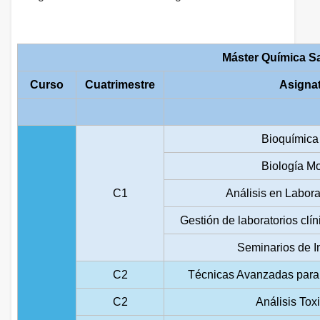
Máster Química Sa
Curso
Cuatrimestre
Asigna
Bioquímica 
Biología Mo
C1
Análisis en Labora
Gestión de laboratorios clí
Seminarios de I
C2
Técnicas Avanzadas para e
C2
Análisis Tox