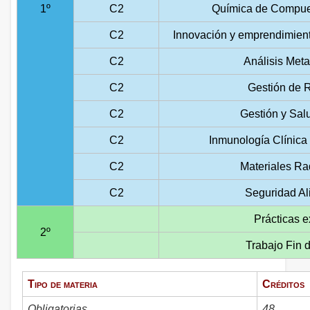
1º
C2
Química de Compue
C2
Innovación y emprendimiento
C2
Análisis Met
C2
Gestión de 
C2
Gestión y Sal
C2
Inmunología Clínica
C2
Materiales Ra
C2
Seguridad Al
Prácticas e
2º
Trabajo Fin 
Tipo de materia
Créditos
Obligatorias
48