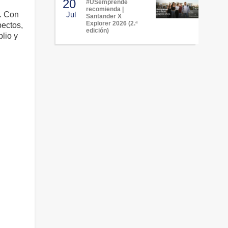
20
#USemprende
recomienda |
a. Con
Jul
Santander X
Explorer 2026 (2.ª
pectos,
edición)
lio y