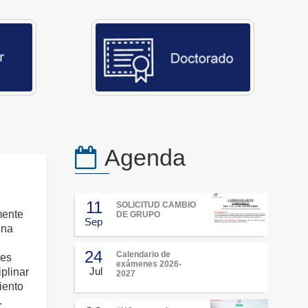
Agenda
11
SOLICITUD CAMBIO
mente
DE GRUPO
Sep
una
24
Calendario de
res
exámenes 2026-
Jul
iplinar
2027
iento
.