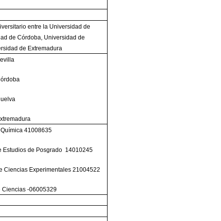
versitario entre la Universidad de
idad de Córdoba, Universidad de
ersidad de Extremadura
evilla
Córdoba
Huelva
Extremadura
e Química 41008635
de Estudios de Posgrado 14010245
e Ciencias Experimentales 21004522
e Ciencias -06005329