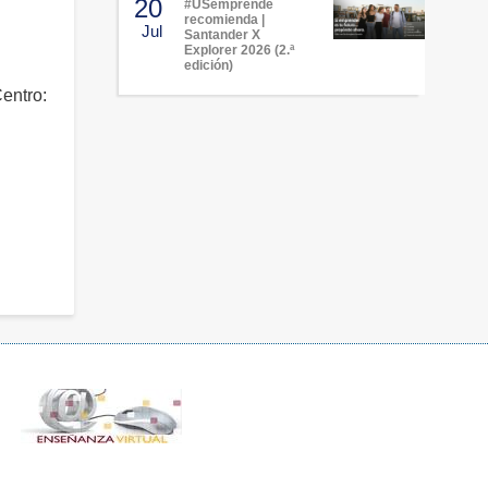
20
#USemprende
recomienda |
Jul
Santander X
Explorer 2026 (2.ª
edición)
Centro: