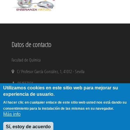
Datos de contacto
Facultad de Química
C/ Profesor García González, 1, 41012 - Sevilla
954557131
Utilizamos cookies en este sitio web para mejorar su
experiencia de usuario.
email@us.es
Al hacer clic en cualquier enlace de este sitio web usted nos está dando su
Aviso Legal
|
Copyright
consentimiento para la instalación de las mismas en su navegador.
Más info
Sí, estoy de acuerdo