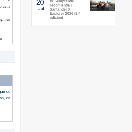
20
#USemprende
recomienda |
o de la
Jul
Santander X
Explorer 2026 (2.ª
edición)
Régimen
o.
gan de
as, de