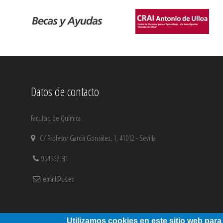
Datos de contacto
Facultad de Química
C/ Profesor García González, 1, 41012 - Sevilla
954557131
email@us.es
Utilizamos cookies en este sitio web para