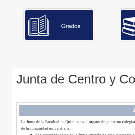
Junta de Centro y C
J
La Junta de la Facultad de Química es el órgano de gobierno colegiad
de la comunidad universitaria.
Son miembros natos de la Junta, cuando no sean miembros ele