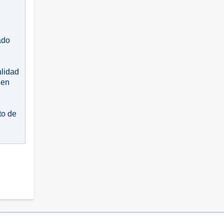
ado
alidad
 en
to de