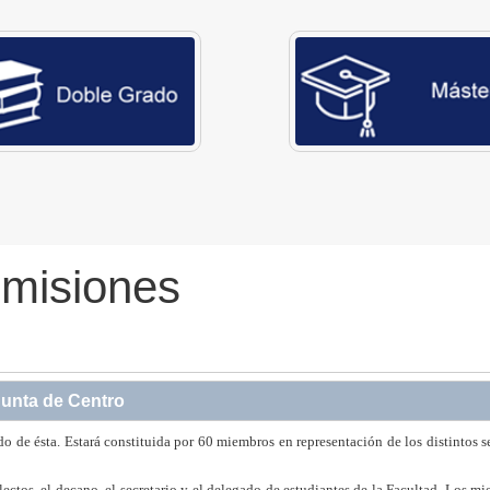
omisiones
unta de Centro
o de ésta. Estará constituida por 60 miembros en representación de los distintos s
ctos, el decano, el secretario y el delegado de estudiantes de la Facultad. Los m