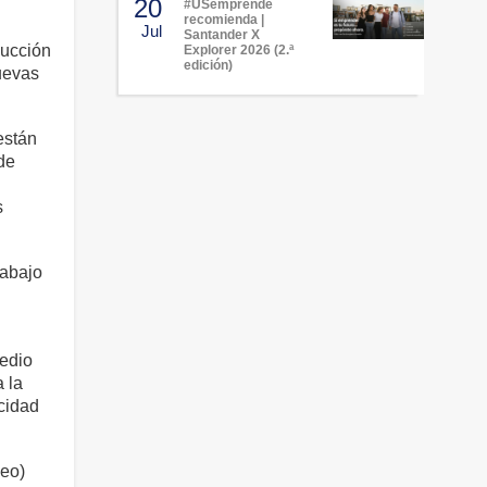
20
#USemprende
recomienda |
Jul
Santander X
ducción
Explorer 2026 (2.ª
edición)
nuevas
están
de
s
rabajo
medio
 la
acidad
leo)