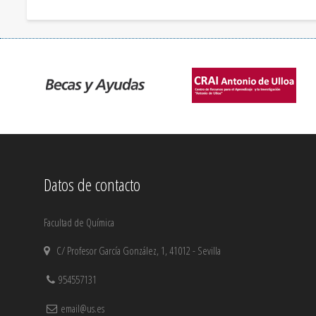
Datos de contacto
Facultad de Química
C/ Profesor García González, 1, 41012 - Sevilla
954557131
email@us.es