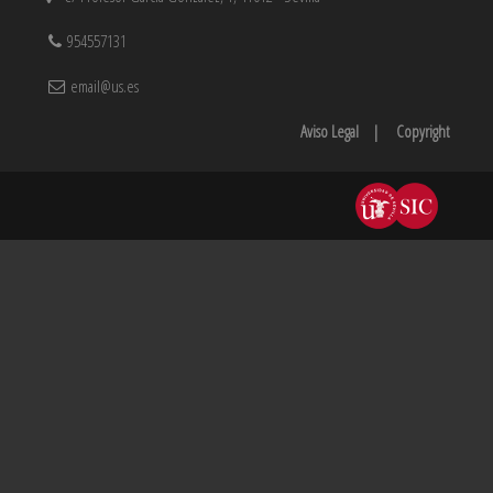
954557131
email@us.es
Aviso Legal
|
Copyright