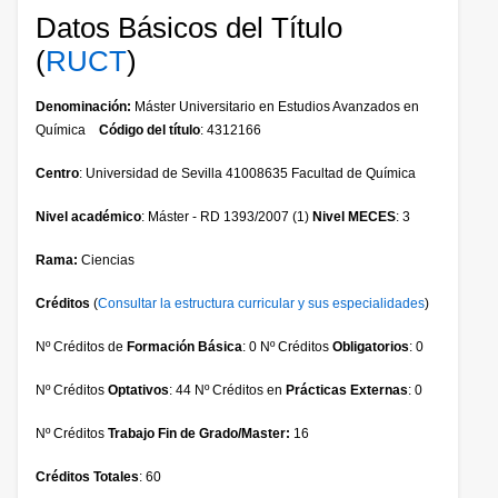
Datos Básicos del Título
(
RUCT
)
Denominación:
Máster Universitario en Estudios Avanzados en
Química
Código del título
: 4312166
Centro
: Universidad de Sevilla 41008635 Facultad de Química
Nivel académico
: Máster - RD 1393/2007 (1)
Nivel MECES
: 3
Rama:
Ciencias
Créditos
(
Consultar la estructura curricular y sus especialidades
)
Nº Créditos de
Formación Básica
: 0 Nº Créditos
Obligatorios
: 0
Nº Créditos
Optativos
: 44 Nº Créditos en
Prácticas Externas
: 0
Nº Créditos
Trabajo Fin de Grado/Master:
16
Créditos Totales
: 60