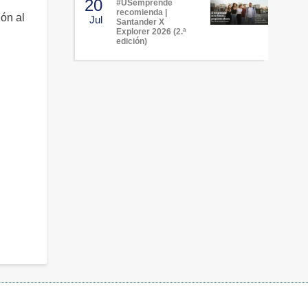
20
#USemprende
recomienda |
ión al
Jul
Santander X
Explorer 2026 (2.ª
edición)