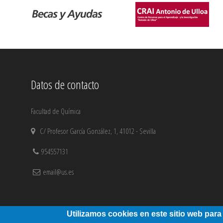
Datos de contacto
Facultad de Química
C/ Profesor García González, 1, 41012 - Sevilla
954557131
email@us.es
Utilizamos cookies en este sitio web para