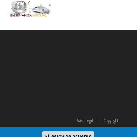
Aviso Legal
|
Copyright
Sí, estoy de acuerdo