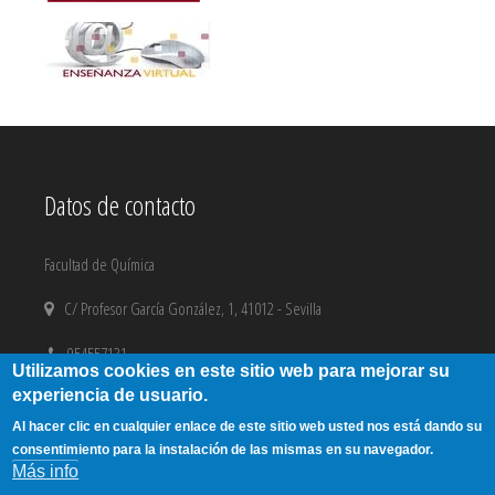
Datos de contacto
Facultad de Química
C/ Profesor García González, 1, 41012 - Sevilla
954557131
Utilizamos cookies en este sitio web para mejorar su
experiencia de usuario.
email@us.es
Al hacer clic en cualquier enlace de este sitio web usted nos está dando su
Aviso Legal
|
Copyright
consentimiento para la instalación de las mismas en su navegador.
Más info