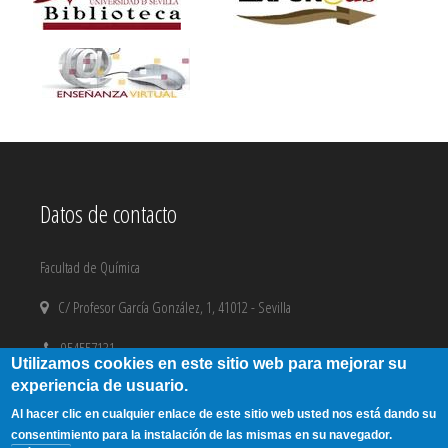
Datos de contacto
Facultad de Química
C/ Profesor García González, 1, 41012 - Sevilla
954557131
Utilizamos cookies en este sitio web para mejorar su
experiencia de usuario.
email@us.es
Al hacer clic en cualquier enlace de este sitio web usted nos está dando su
Aviso Legal
|
Copyright
consentimiento para la instalación de las mismas en su navegador.