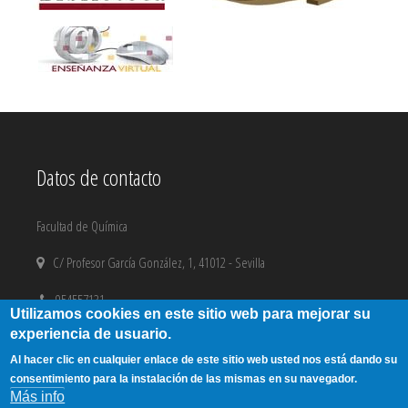
Datos de contacto
Facultad de Química
C/ Profesor García González, 1, 41012 - Sevilla
954557131
Utilizamos cookies en este sitio web para mejorar su
experiencia de usuario.
email@us.es
Al hacer clic en cualquier enlace de este sitio web usted nos está dando su
Aviso Legal
|
Copyright
consentimiento para la instalación de las mismas en su navegador.
Más info