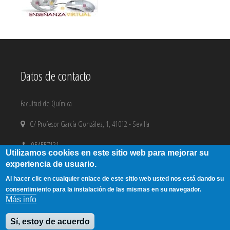
Datos de contacto
Facultad de Química
C/ Profesor García González, 1, 41012 - Sevilla
954557131
Utilizamos cookies en este sitio web para mejorar su
experiencia de usuario.
email@us.es
Al hacer clic en cualquier enlace de este sitio web usted nos está dando su
Aviso Legal
|
Copyright
consentimiento para la instalación de las mismas en su navegador.
Más info
Sí, estoy de acuerdo